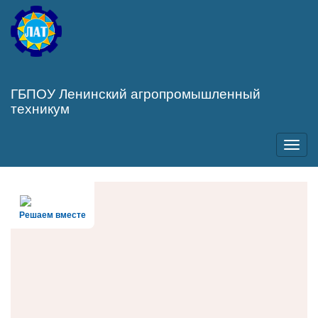
Перейти
к
основному
содержанию
ГБПОУ Ленинский агропромышленный
техникум
Toggl
navig
Решаем вместе