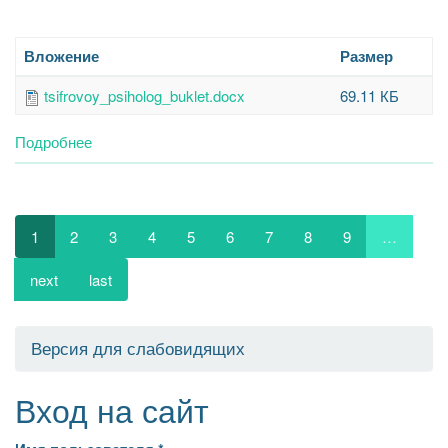
Харитоновой
Н.А.
Вложение
Размер
tsifrovoy_psiholog_buklet.docx
69.11 КБ
Подробнее
о
Цифровой
психолог
1
2
3
4
5
6
7
8
9
…
next
last
Версия для слабовидящих
Вход на сайт