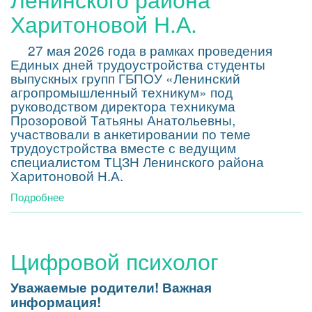
Харитоновой Н.А.
27 мая 2026 года в рамках проведения
Единых дней трудоустройства студенты
выпускных групп ГБПОУ «Ленинский
агропромышленный техникум» под
руководством директора техникума
Прозоровой Татьяны Анатольевны,
участвовали в анкетировании по теме
трудоустройства вместе с ведущим
специалистом ТЦЗН Ленинского района
Харитоновой Н.А.
Подробнее
о
Встреча
с
ведущим
Цифровой психолог
специалистом
ТЦЗН
Ленинского
Уважаемые родители! Важная
района
информация!