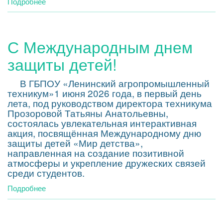
Подробнее
о
Всероссийский
агродиктант
С Международным днем
защиты детей!
В ГБПОУ «Ленинский агропромышленный
техникум»1 июня 2026 года, в первый день
лета, под руководством директора техникума
Прозоровой Татьяны Анатольевны,
состоялась увлекательная интерактивная
акция, посвящённая Международному дню
защиты детей «Мир детства»,
направленная на создание позитивной
атмосферы и укрепление дружеских связей
среди студентов.
Подробнее
о
С
Международным
днем