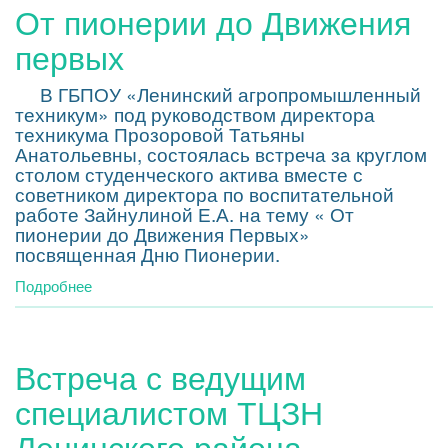
От пионерии до Движения
защиты
детей!
первых
В ГБПОУ «Ленинский агропромышленный
техникум» под руководством директора
техникума Прозоровой Татьяны
Анатольевны, состоялась встреча за круглом
столом студенческого актива вместе с
советником директора по воспитательной
работе Зайнулиной Е.А. на тему « От
пионерии до Движения Первых»
посвященная Дню Пионерии.
Подробнее
о
От
пионерии
до
Встреча с ведущим
Движения
первых
специалистом ТЦЗН
Ленинского района