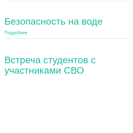
экзамен
стартовал!
Безопасность на воде
Подробнее
о
Безопасность
на
воде
Встреча студентов с
участниками СВО