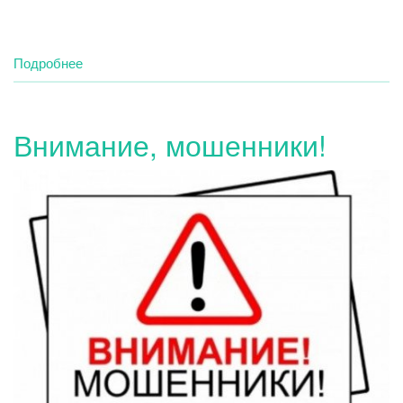
Подробнее
о
Встреча
студентов
с
Внимание, мошенники!
участниками
СВО