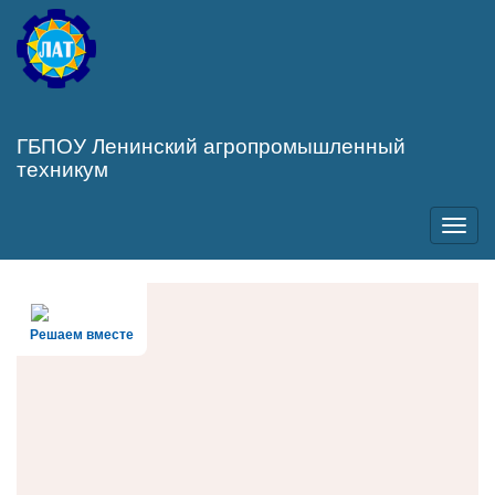
Перейти
к
основному
содержанию
ГБПОУ Ленинский агропромышленный
техникум
Toggl
navig
Решаем вместе