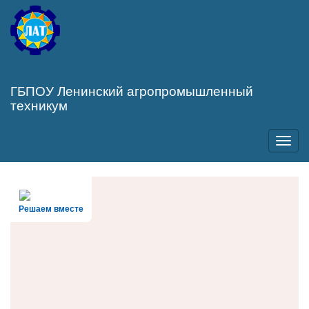
Перейти
к
основному
содержанию
ГБПОУ Ленинский агропромышленный
техникум
Toggl
navig
Решаем вместе