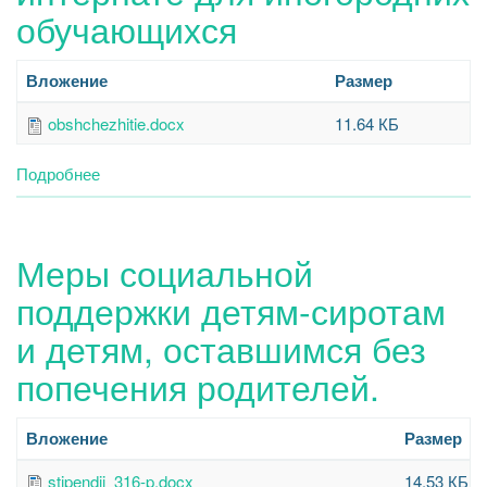
обучающихся
Вложение
Размер
obshchezhitie.docx
11.64 КБ
Подробнее
о
Сведения
о
наличии
Меры социальной
общежития,
интерната,
поддержки детям-сиротам
количестве
жилых
и детям, оставшимся без
помещений
попечения родителей.
в
общежитии,
интернате
Вложение
Размер
для
иногородних
stipendii_316-p.docx
14.53 КБ