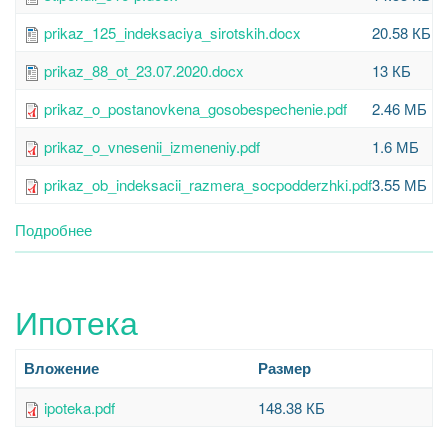
обучающихся
prikaz_125_indeksaciya_sirotskih.docx
20.58 КБ
prikaz_88_ot_23.07.2020.docx
13 КБ
prikaz_o_postanovkena_gosobespechenie.pdf
2.46 МБ
prikaz_o_vnesenii_izmeneniy.pdf
1.6 МБ
prikaz_ob_indeksacii_razmera_socpodderzhki.pdf
3.55 МБ
Подробнее
о
Меры
социальной
поддержки
Ипотека
детям-
сиротам
и
Вложение
Размер
детям,
оставшимся
ipoteka.pdf
148.38 КБ
без
попечения