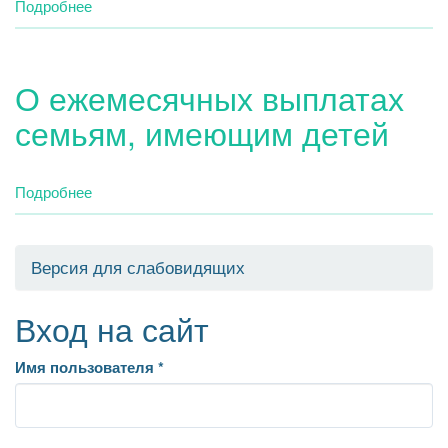
Подробнее
о
родителей.
Ипотека
О ежемесячных выплатах
семьям, имеющим детей
Подробнее
о
О
ежемесячных
выплатах
Версия для слабовидящих
семьям,
имеющим
Вход на сайт
детей
Имя пользователя
*