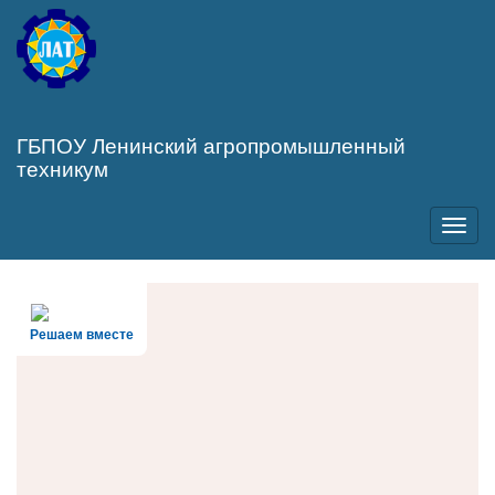
Перейти
к
основному
содержанию
ГБПОУ Ленинский агропромышленный
техникум
Toggl
navig
Решаем вместе