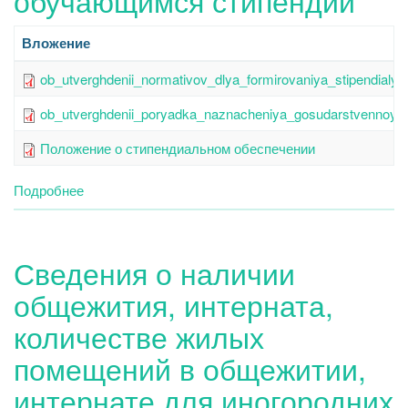
Вложение
ob_utverghdenii_normativov_dlya_formirovaniya_stipendial
ob_utverghdenii_poryadka_naznacheniya_gosudarstvennoy_a
Положение о стипендиальном обеспечении
Подробнее
о
Сведения
о
наличии
Сведения о наличии
и
условиях
общежития, интерната,
предоставления
обучающимся
количестве жилых
стипендий
помещений в общежитии,
интернате для иногородних