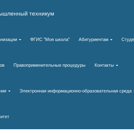
ышленный техникум
анизации
ФГИС "Моя школа"
Абитуриентам
Студ
ов
Правоприменительные процедуры
Контакты
ания
Электронная информационно-образовательная среда
итет