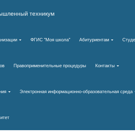
ышленный техникум
анизации
ФГИС "Моя школа"
Абитуриентам
Студ
ов
Правоприменительные процедуры
Контакты
ания
Электронная информационно-образовательная среда
итет