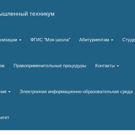
ышленный техникум
анизации
ФГИС "Моя школа"
Абитуриентам
Студ
ов
Правоприменительные процедуры
Контакты
ания
Электронная информационно-образовательная среда
итет