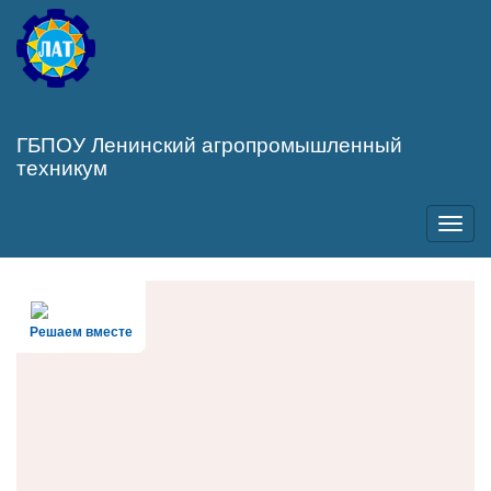
Перейти
к
основному
содержанию
ГБПОУ Ленинский агропромышленный
техникум
Toggl
navig
Решаем вместе