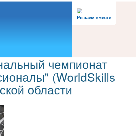
Решаем вместе
нальный чемпионат
оналы" (WorldSkills
дской области