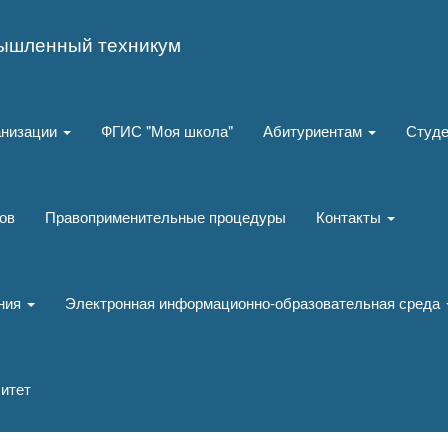
ышленный техникум
анизации
ФГИС "Моя школа"
Абитуриентам
Студ
ов
Правоприменительные процедуры
Контакты
ания
Электронная информационно-образовательная среда
итет