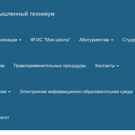
ышленный техникум
анизации
ФГИС "Моя школа"
Абитуриентам
Студ
ов
Правоприменительные процедуры
Контакты
ания
Электронная информационно-образовательная среда
итет