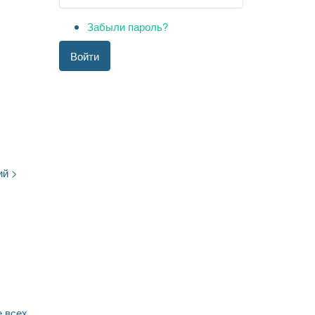
Забыли пароль?
Войти
ий >
е всех