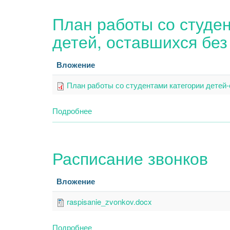
открытых
План работы со студен
мероприятий
детей, оставшихся без
Вложение
План работы со студентами категории детей-
Подробнее
о
План
работы
со
Расписание звонков
студентами
категории
детей-
Вложение
сирот
и
raspisanie_zvonkov.docx
детей,
оставшихся
Подробнее
о
без