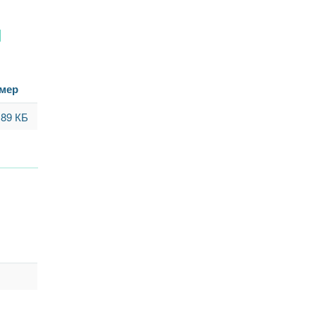
и
мер
.89 КБ