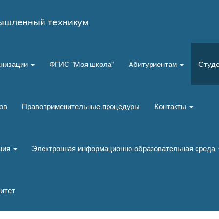
ышленный техникум
анизации
ФГИС "Моя школа"
Абитуриентам
Студ
ов
Правоприменительные процедуры
Контакты
ания
Электронная информационно-образовательная среда
итет