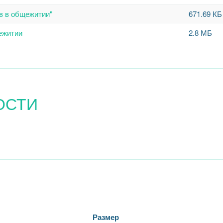
в в общежитии"
671.69 КБ
ежитии
2.8 МБ
ОСТИ
Размер