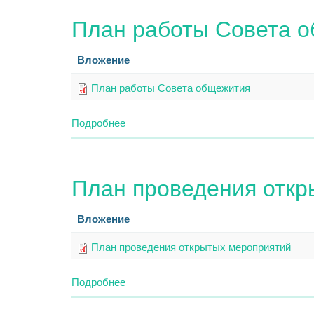
в
План работы Совета 
трудной
жизненной
ситуации
Вложение
План работы Совета общежития
Подробнее
о
План
работы
Совета
План проведения откр
общежития
Вложение
План проведения открытых мероприятий
Подробнее
о
План
проведения