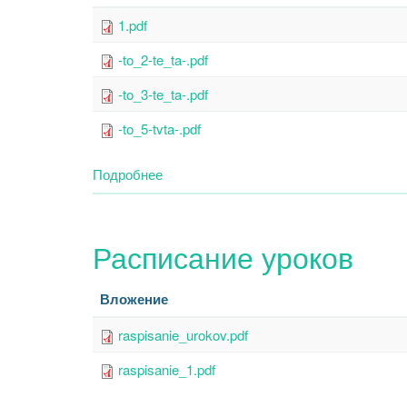
1.pdf
-to_2-te_ta-.pdf
-to_3-te_ta-.pdf
-to_5-tvta-.pdf
Подробнее
о
Меню
Расписание уроков
Вложение
raspisanie_urokov.pdf
raspisanie_1.pdf